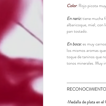
Color
: Rojo picota muy
En nariz:
 tiene mucha f
albaricoque, miel; con l
pan tostado. 
En boca:
 es muy carnos
los mismos aromas que s
toque de taninos que no
tonos minerales. Muy im
RECONOCIMIENTOS
·Medalla de plata en el