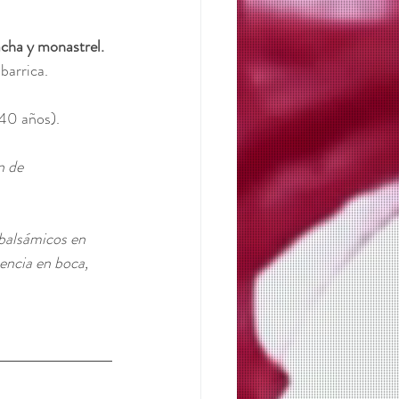
acha y monastrel. 
barrica.
40 años). 
n de 
 balsámicos en 
encia en boca, 