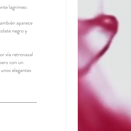
nte lagrimeo. 
 también aparece 
colate negro y 
r vía retronasal 
pero con un 
 unos elegantes 